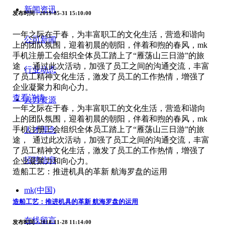
新闻资讯
发布时间
: 2019-05-31 15:10:00
一年之际在于春，为丰富职工的文化生活，营造和谐向
公司新闻
上的团队氛围，迎着初晨的朝阳，伴着和煦的春风，mk
手机注册工会组织全体员工踏上了“雁荡山三日游”的旅
途， 通过此次活动，加强了员工之间的沟通交流，丰富
行业动态
了员工精神文化生活，激发了员工的工作热情，增强了
企业凝聚力和向心力。
查看详情
人力资源
一年之际在于春，为丰富职工的文化生活，营造和谐向
上的团队氛围，迎着初晨的朝阳，伴着和煦的春风，mk
手机注册工会组织全体员工踏上了“雁荡山三日游”的旅
人才理念
途， 通过此次活动，加强了员工之间的沟通交流，丰富
了员工精神文化生活，激发了员工的工作热情，增强了
招聘信息
企业凝聚力和向心力。
造船工艺：推进机具的革新 航海罗盘的运用
mk(中国)
造船工艺：推进机具的革新 航海罗盘的运用
在线留言
发布时间
: 2018-11-28 11:14:00