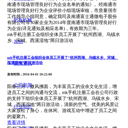
南通市现场管理良好行为企业名单的通知》。经南通市
现场管理良好行为企业评价小组现场审核，市质量强市
工作领导小组同意，确定我司及南通富士通微电子股份
甲板机械
有限公司等30家企业为2014年度南通市现场管理良好行
为企业(详见通知及相应名单)，有效期为三年。
mk手机注册工会组织全体员工开展了“杭州西湖、乌镇水
乡、宋城、西溪湿地”两日游活动
其他
mk手机注册工会组织全体员工开展了“杭州西湖、乌镇水乡、宋城、
西溪湿地”两日游活动
新闻资讯
发布时间
: 2016-04-01 10:22:00
公司新闻
阳春三月，微风拂面，为丰富员工的业余文化生活，增
进员工之间的沟通与交流，mk手机注册工会在公司行政
的支持下组织全体员工开展了“杭州西湖、乌镇水乡、宋
城、西溪湿地”两日游活动，清新的空气、优美的风景让
行业动态
大家放松了身心，在休闲、游戏互动中增进了员工之间
的凝聚力。
查看详情