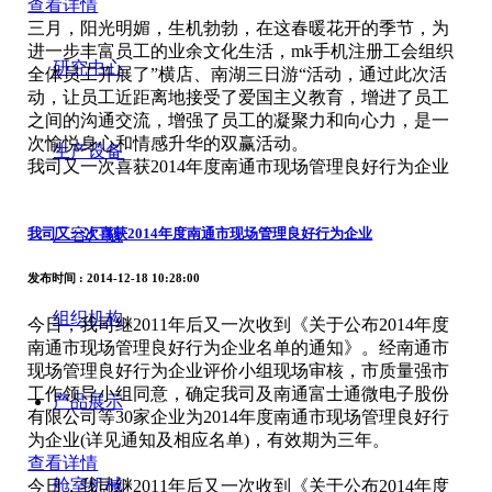
查看详情
三月，阳光明媚，生机勃勃，在这春暖花开的季节，为
进一步丰富员工的业余文化生活，mk手机注册工会组织
研究中心
全体员工开展了”横店、南湖三日游“活动，通过此次活
动，让员工近距离地接受了爱国主义教育，增进了员工
之间的沟通交流，增强了员工的凝聚力和向心力，是一
次愉悦身心和情感升华的双赢活动。
生产设备
我司又一次喜获2014年度南通市现场管理良好行为企业
我司又一次喜获2014年度南通市现场管理良好行为企业
厂容厂貌
发布时间
: 2014-12-18 10:28:00
组织机构
今日，我司继2011年后又一次收到《关于公布2014年度
南通市现场管理良好行为企业名单的通知》。经南通市
现场管理良好行为企业评价小组现场审核，市质量强市
工作领导小组同意，确定我司及南通富士通微电子股份
产品展示
有限公司等30家企业为2014年度南通市现场管理良好行
为企业(详见通知及相应名单)，有效期为三年。
查看详情
舱室机械
今日，我司继2011年后又一次收到《关于公布2014年度