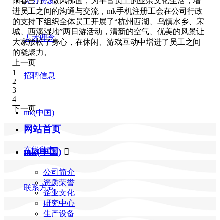
阳春三月，微风拂面，为丰富员工的业余文化生活，增
人力资源
进员工之间的沟通与交流，mk手机注册工会在公司行政
的支持下组织全体员工开展了“杭州西湖、乌镇水乡、宋
城、西溪湿地”两日游活动，清新的空气、优美的风景让
人才理念
大家放松了身心，在休闲、游戏互动中增进了员工之间
的凝聚力。
上一页
1
招聘信息
2
3
4
下一页
mk(中国)
网站首页
在线留言
mk(中国)

公司简介
资质荣誉
联系方式
企业文化
研究中心
生产设备