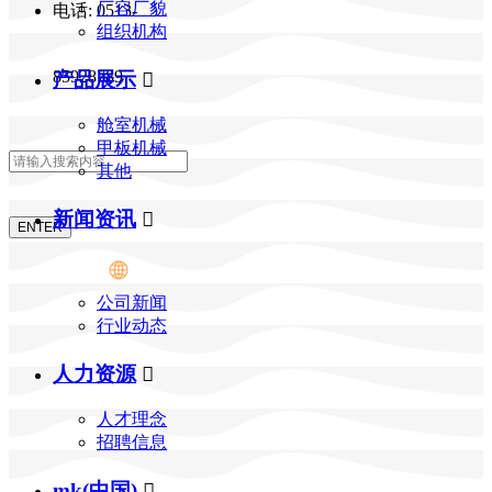
厂容厂貌
电话: 0513-
组织机构
85928789
产品展示

舱室机械
甲板机械
其他
新闻资讯

公司新闻
行业动态
人力资源

人才理念
招聘信息
mk(中国)
