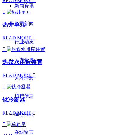
READ MORE

新闻资讯

公司新闻
热井单元
READ MORE

行业动态

人力资源
热媒水供应装置
READ MORE

人才理念

招聘信息
钛冷凝器
READ MORE

mk(中国)

在线留言