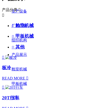
产品分类

生产设备

○
舱室机械
厂容厂貌
○
甲板机械
组织机构
○
其他
产品展示

板冷
舱室机械
READ MORE

甲板机械

20T行车
其他