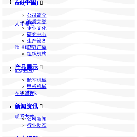
人力资源
mk(中国)

公司简介
资质荣誉
人才理念
企业文化
研究中心
生产设备
招聘信息
厂容厂貌
组织机构
产品展示

mk(中国)
舱室机械
甲板机械
其他
在线留言
新闻资讯

联系方式
公司新闻
行业动态