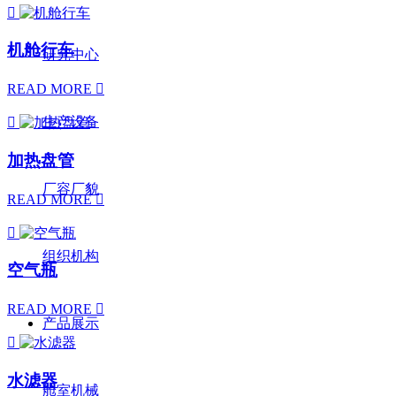

机舱行车
研究中心
READ MORE

生产设备

加热盘管
厂容厂貌
READ MORE


组织机构
空气瓶
READ MORE

产品展示

水滤器
舱室机械